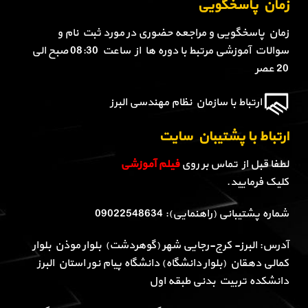
زمان پاسخگویی
زمان پاسخگویی و مراجعه حضوری در مورد ثبت نام و
سوالات آموزشی مرتبط با دوره ها از ساعت 08:30 صبح الی
20 عصر
ارتباط با سازمان نظام مهندسی البرز
ارتباط با پشتیبان سایت
لطفا قبل از تماس بر روی
فیلم آموزشی
کلیک فرمایید.
شماره پشتیبانی (راهنمایی): 09022548634
آدرس: البرز- کرج-رجایی شهر (گوهردشت) بلوار موذن بلوار
کمالی دهقان (بلوار دانشگاه) دانشگاه پیام نور استان البرز
دانشکده تربیت بدنی طبقه اول