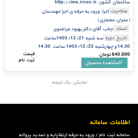
ساختمان کشور:.http://ims.irceo.ir
,
صلاحیت
اجرا
ورود به حرفه ی اجرا مهندسان
(عمران،معماری)
استاد
جناب آقای دکتر بهبود مرتضوی
تاریخ دوره
سه شنبه 1403/12/21ساعت
14:30 و چهارشنبه 1403/12/22 ساعت 14:30
640,000
تومان
مشاهده محصول
نمایش یک نتیجه
اطلاعات سامانه
سامانه ثبت نام / ورود به حرفه ارتقاپایه و تمدید پروانه