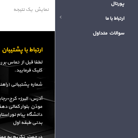
پورتال
نمایش یک نتیجه
ارتباط با ما
سوالات متداول
ارتباط با پشتیبا
لطفا قبل از تماس بر 
کلیک فرمایید.
شماره پشتیبانی (راهنمایی): 34
آدرس: البرز- کرج-رجا
موذن بلوار کمالی دهقا
دانشگاه پیام نور استا
بدنی طبقه اول
در جهت تکریم به مهن