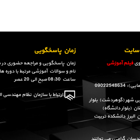
ن سایت
زمان پاسخگویی
روی
فیلم آموزشی
زمان پاسخگویی و مراجعه حضوری در م
نام و سوالات آموزشی مرتبط با دوره ها 
ساعت 08:30 صبح الی 20 عصر
090225486
ارتباط با سازمان نظام مهندسی الب
یی شهر (گوهردشت) بلوار
ن (بلوار دانشگاه)
ن البرز دانشکده تربیت
دسان گرامی، می توانند