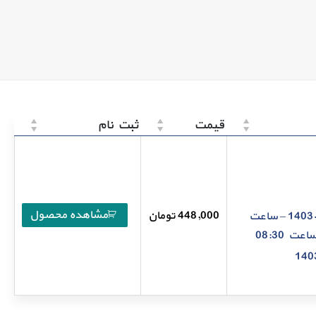
قیمت
ثبت نام
مشاهده محصول
پنج شنبه – 27-02-1403 – ساعت
448,000
تومان