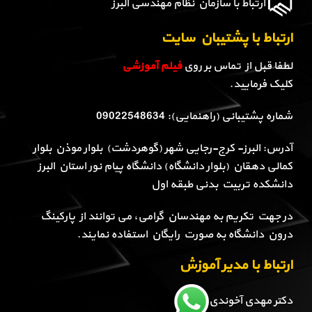
ارتباط با سازمان نظام مهندسی البرز
ارتباط با پشتیبان سایت
لطفا قبل از تماس بر روی
فیلم آموزشی
کلیک فرمایید.
شماره پشتیبانی (راهنمایی): 09022548634
آدرس: البرز- کرج-رجایی شهر (گوهردشت) بلوار موذن بلوار
کمالی دهقان (بلوار دانشگاه) دانشگاه پیام نور استان البرز
دانشکده تربیت بدنی طبقه اول
در جهت تکریم به مهندسان گرامی، می توانند از پارکینگ
درون دانشگاه به صورت رایگان استفاده نمایند.
ارتباط با مدیر آموزش
دکتر مهدی آخوندی