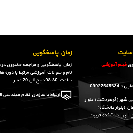
ن سایت
زمان پاسخگویی
روی
فیلم آموزشی
زمان پاسخگویی و مراجعه حضوری در م
نام و سوالات آموزشی مرتبط با دوره ها 
ساعت 08:30 صبح الی 20 عصر
090225486
ارتباط با سازمان نظام مهندسی الب
یی شهر (گوهردشت) بلوار
ن (بلوار دانشگاه)
ن البرز دانشکده تربیت