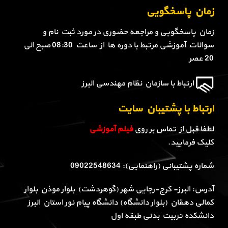
زمان پاسخگویی
زمان پاسخگویی و مراجعه حضوری در مورد ثبت نام و
سوالات آموزشی مرتبط با دوره ها از ساعت 08:30 صبح الی
20 عصر
ارتباط با سازمان نظام مهندسی البرز
ارتباط با پشتیبان سایت
لطفا قبل از تماس بر روی
فیلم آموزشی
کلیک فرمایید.
شماره پشتیبانی (راهنمایی): 09022548634
آدرس: البرز- کرج-رجایی شهر (گوهردشت) بلوار موذن بلوار
کمالی دهقان (بلوار دانشگاه) دانشگاه پیام نور استان البرز
دانشکده تربیت بدنی طبقه اول