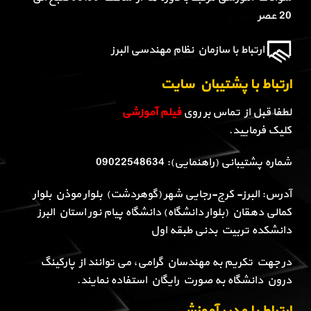
20 عصر
ارتباط با سازمان نظام مهندسی البرز
ارتباط با پشتیبان سایت
لطفا قبل از تماس بر روی
فیلم آموزشی
کلیک فرمایید.
شماره پشتیبانی (راهنمایی): 09022548634
آدرس: البرز- کرج-رجایی شهر (گوهردشت) بلوار موذن بلوار
کمالی دهقان (بلوار دانشگاه) دانشگاه پیام نور استان البرز
دانشکده تربیت بدنی طبقه اول
در جهت تکریم به مهندسان گرامی، می توانند از پارکینگ
درون دانشگاه به صورت رایگان استفاده نمایند.