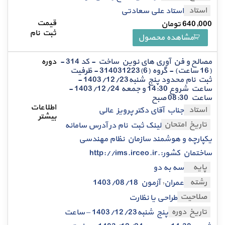
استاد
استاد علی سعادتی
640,000
تومان
مشاهده محصول
مصالح و فن آوری های نوین ساخت - کد 314 -
(16 ساعت) - گروه (6)314031223 - ظرفیت
ثبت نام محدود پنج شنبه1403/12/23 -
ساعت شروع 14:30 و جمعه 1403/12/24 -
ساعت 08:30 صبح
استاد
جناب آقای دکتر پرویز عالی
تاریخ امتحان
لینک ثبت نام در آدرس سامانه
یکپارچه و هوشمند سازمان نظام مهندسی
ساختمان کشور:.http://ims.irceo.ir
پایه
سه به دو
,
رشته
عمران
آزمون 1403/08/18
صلاحیت
طراحی یا نظارت
تاریخ دوره
پنج شنبه1403/12/23 – ساعت