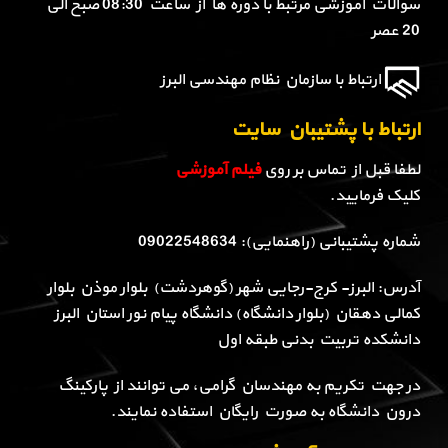
سوالات آموزشی مرتبط با دوره ها از ساعت 08:30 صبح الی
20 عصر
ارتباط با سازمان نظام مهندسی البرز
ارتباط با پشتیبان سایت
لطفا قبل از تماس بر روی
فیلم آموزشی
کلیک فرمایید.
شماره پشتیبانی (راهنمایی): 09022548634
آدرس: البرز- کرج-رجایی شهر (گوهردشت) بلوار موذن بلوار
کمالی دهقان (بلوار دانشگاه) دانشگاه پیام نور استان البرز
دانشکده تربیت بدنی طبقه اول
در جهت تکریم به مهندسان گرامی، می توانند از پارکینگ
درون دانشگاه به صورت رایگان استفاده نمایند.