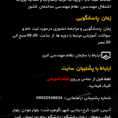
اشتغال مهندسین نظام مهندسی ساختمان کشور
زمان پاسخگویی
زمان پاسخگویی و مراجعه حضوری در مورد ثبت نام و
سوالات آموزشی مرتبط با دوره ها از ساعت 08:30 صبح الی
20 عصر
ارتباط با سازمان نظام مهندسی البرز
ارتباط با پشتیبان سایت
لطفا قبل از تماس بر روی
فیلم آموزشی
کلیک فرمایید.
شماره پشتیبانی (راهنمایی): 09022548634
آدرس: البرز- کرج-رجایی شهر (گوهردشت) بلوار موذن بلوار
کمالی دهقان (بلوار دانشگاه) دانشگاه پیام نور استان البرز