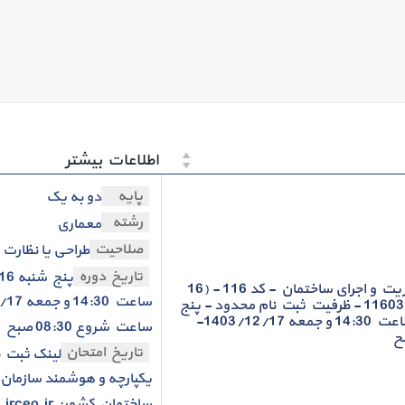
اطلاعات بیشتر
پایه
دو به یک
رشته
معماری
صلاحیت
طراحی یا نظارت
تاریخ دوره
الزامات هماهنگی، مدیریت و اجرای ساختمان - کد 116 - (16
ساعت) - گروه(5)116031216 - ظرفیت ثبت نام محدود - پنج
شنبه 1403/12/16- ساعت 14:30 و جمعه 1403/12/17-
ساعت شروع 08:30 صبح
تاریخ امتحان
لینک ثبت ن
یکپارچه و هوشمند سازمان
ساختمان کشور:.http://ims.irceo.ir