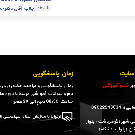
استاد
جناب آقای دکتر خ
ن سایت
زمان پاسخگویی
روی
فیلم آموزشی
زمان پاسخگویی و مراجعه حضوری در م
نام و سوالات آموزشی مرتبط با دوره ها 
ساعت 08:30 صبح الی 20 عصر
090225486
ارتباط با سازمان نظام مهندسی الب
یی شهر (گوهردشت) بلوار
ن (بلوار دانشگاه)