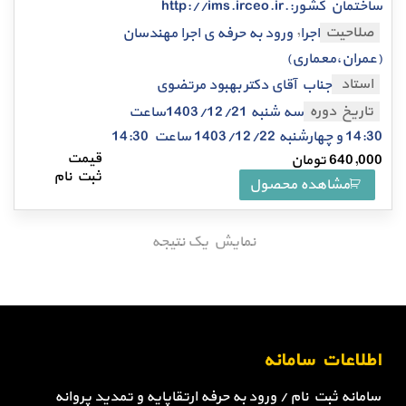
ساختمان کشور:.http://ims.irceo.ir
,
صلاحیت
اجرا
ورود به حرفه ی اجرا مهندسان
(عمران،معماری)
استاد
جناب آقای دکتر بهبود مرتضوی
تاریخ دوره
سه شنبه 1403/12/21ساعت
14:30 و چهارشنبه 1403/12/22 ساعت 14:30
640,000
تومان
مشاهده محصول
نمایش یک نتیجه
اطلاعات سامانه
سامانه ثبت نام / ورود به حرفه ارتقاپایه و تمدید پروانه