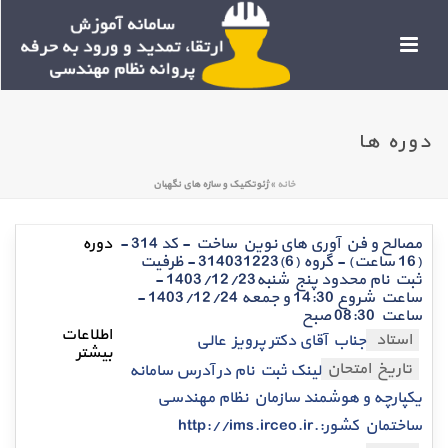
دوره ها
خانه
»
ژئوتکنیک و سازه های نگهبان
مصالح و فن آوری های نوین ساخت - کد 314 -
(16 ساعت) - گروه (6)314031223 - ظرفیت
ثبت نام محدود پنج شنبه1403/12/23 -
ساعت شروع 14:30 و جمعه 1403/12/24 -
ساعت 08:30 صبح
استاد
جناب آقای دکتر پرویز عالی
تاریخ امتحان
لینک ثبت نام در آدرس سامانه
یکپارچه و هوشمند سازمان نظام مهندسی
ساختمان کشور:.http://ims.irceo.ir