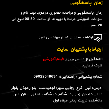
زمان پاسخگویی
زمان پاسخگویی و مراجعه حضوری در مورد ثبت نام و
سوالات آموزشی مرتبط با دوره ها از ساعت 08:30 صبح الی
20 عصر
ارتباط با سازمان نظام مهندسی البرز
ارتباط با پشتیبان سایت
لطفا قبل از تماس بر روی
فیلم آموزشی
کلیک فرمایید.
شماره پشتیبانی (راهنمایی): 09022548634
آدرس: البرز- کرج-رجایی شهر (گوهردشت) بلوار موذن بلوار
کمالی دهقان (بلوار دانشگاه) دانشگاه پیام نور استان البرز
دانشکده تربیت بدنی طبقه اول