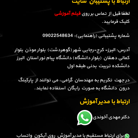
ارتباط با پشتیبان سایت
لطفا قبل از تماس بر روی
فیلم آموزشی
کلیک فرمایید.
شماره پشتیبانی (راهنمایی): 09022548634
آدرس: البرز- کرج-رجایی شهر (گوهردشت) بلوار موذن بلوار
کمالی دهقان (بلوار دانشگاه) دانشگاه پیام نور استان البرز
دانشکده تربیت بدنی طبقه اول
در جهت تکریم به مهندسان گرامی، می توانند از پارکینگ
درون دانشگاه به صورت رایگان استفاده نمایند.
ارتباط با مدیر آموزش
دکتر مهدی آخوندی
برای ارتباط مستقیم با مدیر آموزش روی آیکون واتساپ