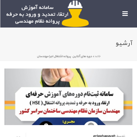
آرشیو
خانه
»
دوره های آنلاین پروانه اشتغال اجرا مهندسان
توسط
erteghapayeh