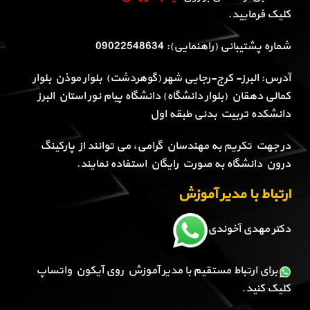
کلیک فرمایید.
شماره پشتیبانی (راهنمایی): 09022548634
آدرس: البرز- کرج-رجایی شهر (گوهردشت) بلوار موذن بلوار
کمالی دهقان (بلوار دانشگاه) دانشگاه پیام نور استان البرز
دانشکده تربیت بدنی طبقه اول
در جهت تکریم به مهندسان گرامی، می توانند از پارکینگ
درون دانشگاه به صورت رایگان استفاده نمایند.
ارتباط با مدیر آموزش
دکتر مهدی آخوندی
برای ارتباط مستقیم با مدیر آموزش روی آیکون واتساپ
کلیک کنید.