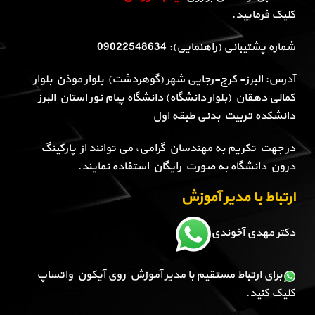
کلیک فرمایید.
شماره پشتیبانی (راهنمایی): 09022548634
آدرس: البرز- کرج-رجایی شهر (گوهردشت) بلوار موذن بلوار
کمالی دهقان (بلوار دانشگاه) دانشگاه پیام نور استان البرز
دانشکده تربیت بدنی طبقه اول
در جهت تکریم به مهندسان گرامی، می توانند از پارکینگ
درون دانشگاه به صورت رایگان استفاده نمایند.
ارتباط با مدیر آموزش
دکتر مهدی آخوندی
برای ارتباط مستقیم با مدیر آموزش روی آیکون واتساپ
کلیک کنید.