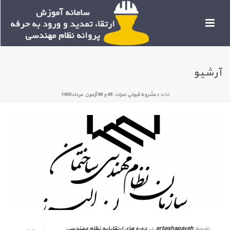
آرشیو
خانه
»
مشروط قبولی نمرات 48 و 49 آزمون مرداد1400
توسط
erteghapayeh
در
دوره های ارتقاپایه نظام مهندسی