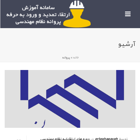
آرشیو
خانه
»
پروانه
توسط
erteghapayeh
در
دوره های ارتقاپایه نظام مهندسی