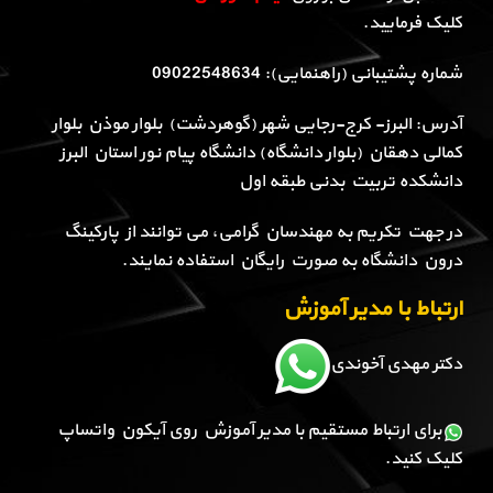
کلیک فرمایید.
شماره پشتیبانی (راهنمایی): 09022548634
آدرس: البرز- کرج-رجایی شهر (گوهردشت) بلوار موذن بلوار
کمالی دهقان (بلوار دانشگاه) دانشگاه پیام نور استان البرز
دانشکده تربیت بدنی طبقه اول
در جهت تکریم به مهندسان گرامی، می توانند از پارکینگ
درون دانشگاه به صورت رایگان استفاده نمایند.
ارتباط با مدیر آموزش
دکتر مهدی آخوندی
برای ارتباط مستقیم با مدیر آموزش روی آیکون واتساپ
کلیک کنید.