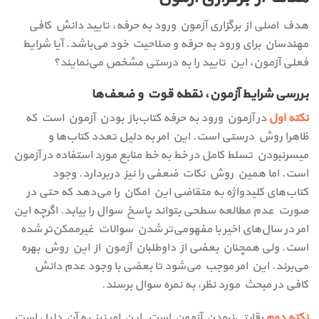
هدف اصلی از برگزاری آزمون ورود به حرفه، تایید دانش کافی
مهندسان برای ورود به حرفه و صلاحیت خود می‌باشد. آیا شرایط
فعلی آزمون، این تایید را به درستی مشخص می‌نمایند؟
بررسی شرایط آزمون، نقطه قوت و ضعف‌ها
نکته اول
در آزمون ورود به حرفه کتاب‌باز بودن آزمون است که
ظاهرا روش درستی است. این امر به دلیل تعدد کتاب‌ها و
میسرنبودن تسلط کامل در خط به خط منابع مورد استفاده در آزمون
است. اما همین روش نکات ضعفی را نیز دربردارد. وجود
کتاب‌های کلیدواژه به متقاضی این امکان را می‌دهد که حتی در
صورت عدم مطالعه سطحی بتواند پاسخ سوال را بیابد. اگرچه این
امر در سال‌های اخیر با مفهومی‌تر شدن سوالات غیرممکن‌تر شده
است. ولی همچنان بعضی از داوطلبان آزمون از این روش بهره
می‌برند. این امر موجب می‌شود تا بعضی با وجود عدم دانش
کافی در مبحث مورد نظر، به نمره سوال برسند.
نکته دوم
رقابتی‌نبودن آزمون است. این امر نیز به آن دلیل است