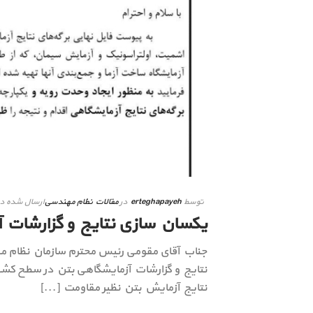
توسط
erteghapayeh
در
مقالات نظام مهندسی
ارسال شده د
یکسان سازی نتایج و گزارشات 
جناب آقاى مقومی رئيس محترم سازمان نظام 
نتايج و گزارشات آزمايشگاهی بتن در سطح كشور 
نتايج آزمايش بتن نظير مقاومت [...]