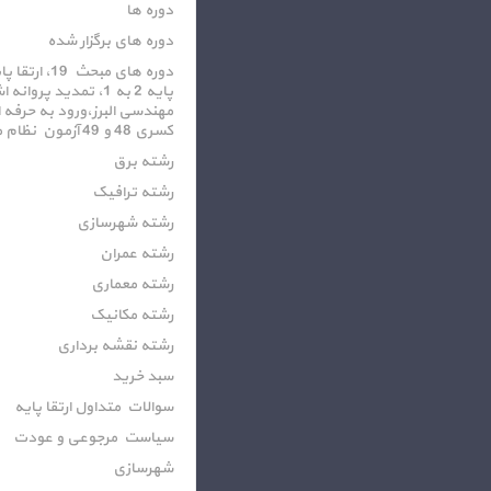
دوره ها
دوره های برگزار شده
پایه 2 به 1، تمدید پرو
کسری 48 و 49 آزمون نظام مهندسی
رشته برق
رشته ترافیک
رشته شهرسازی
رشته عمران
رشته معماری
رشته مکانیک
رشته نقشه برداری
سبد خرید
سوالات متداول ارتقا پایه
سیاست مرجوعی و عودت
شهرسازی