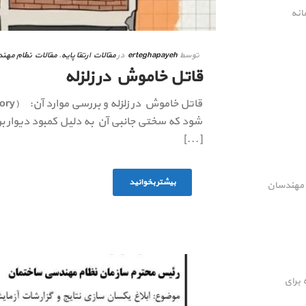
انه
توسط
erteghapayeh
در
مقالات ارتقا پایه
,
مقالات نظام مهن
قاتل خاموش در زلزله
[...]
بیشتر بخوانید
ل مهندسان
 برای