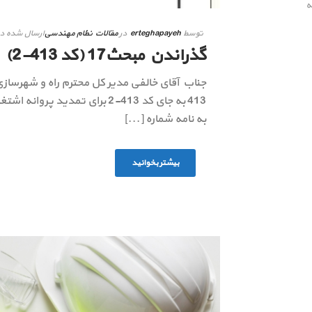
ه
توسط
erteghapayeh
در
مقالات نظام مهندسی
ارسال شده د
گذراندن مبحث17 (کد 413-2)
جناب آقای خالفی مدیر كل محترم راه و شهر
413 به جاى كد 413-2 براى تمدي
به نامه شماره [...]
بیشتر بخوانید