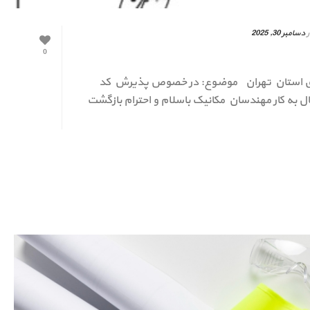
ر
دسامبر 30, 2025
0
سازی استان تهران موضوع: در خصوص پذیرش كد
د پروانه اشتغال به كار مهندسان مكانيک باسلام و احترام بازگشت