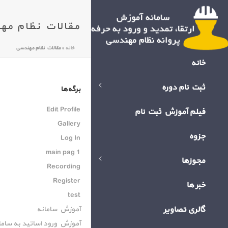
مقالات نظام مه
خانه
»
مقالات نظام مهندسی
خانه
ثبت نام دوره
برگه‌ها
Edit Profile
فیلم آموزش ثبت نام
Gallery
جزوه
Log In
main pag 1
مجوزها
Recording
Register
خبر ها
test
گالری تصاویر
آموزش سامانه
آموزش ورود اساتید به ساما