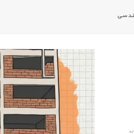
ندسی
نه