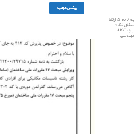
بیشتر بخوانید
دوره های مبحث 19، ارتقا پایه 3 به 2، ارتقا
انه اشتغال نظام
مهندسی البرز،ورود به حرفه اجرا، HSE،