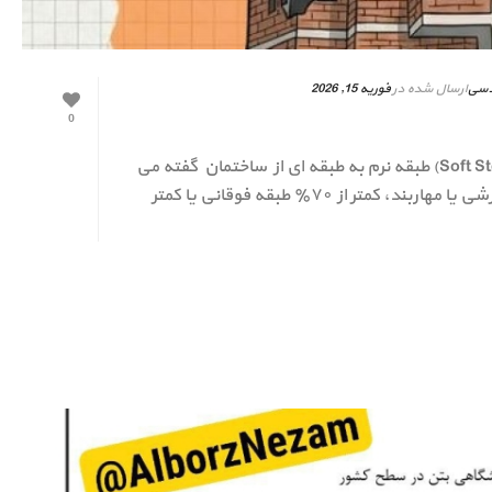
دسی
ارسال شده در
فوریه 15, 2026
0
قاتل خاموش در زلزله و بررسی موارد آن: (Soft Story) طبقه نرم به طبقه اى از ساختمان گفته می
شود كه سختی جانبی آن به دليل كمبود ديوار برشی يا مهاربند، كمتر از ٧٠٪ طبقه فوقانی يا كمتر