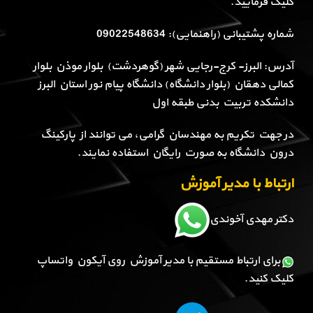
کلیک فرمایید.
شماره پشتیبانی (راهنمایی): 09022548634
آدرس: البرز- کرج-رجایی شهر (گوهردشت) بلوار موذن بلوار
کمالی دهقان (بلوار دانشگاه) دانشگاه پیام نور استان البرز
دانشکده تربیت بدنی طبقه اول
در جهت تکریم به مهندسان گرامی، می توانند از پارکینگ
درون دانشگاه به صورت رایگان استفاده نمایند.
ارتباط با مدیر آموزش
دکتر مهدی آخوندی
برای ارتباط مستقیم با مدیر آموزش روی آیکون واتساپ
کلیک کنید.