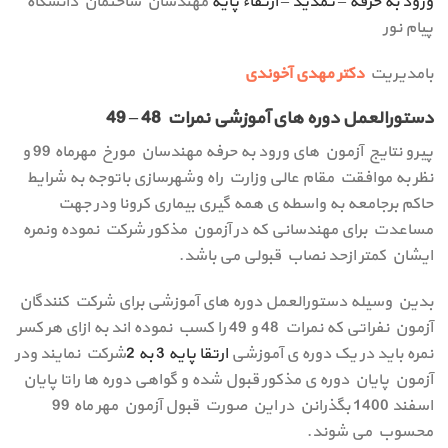
ورود به حرفه – تمدید – ارتقاء پایه
مهندسان ساختمان دانشگاه
پیام نور
بامدیریت
دکتر مهدی آخوندی
دستورالعمل دوره های آموزشی نمرات 48 – 49
پیرو نتایج آزمون های ورود به حرفه مهندسان مورخ مهرماه 99 و
نظر به موافقت مقام عالی وزارت راه وشهرسازی باتوجه به شرایط
حاکم برجامعه به واسطه ی همه گیری بیماری کرونا ودر جهت
مساعدت برای مهندسانی که در آزمون مذکور شرکت نموده ونمره
ایشان کمتر ازحد نصاب قبولی می باشد.
بدین وسیله دستورالعمل دوره های آموزشی برای شرکت کنندگان
آزمون نفراتی که نمرات 48 و 49 را کسب نموده اند به ازای هر کسر
نمره باید در یک دوره ی آموزشی
ارتقا پایه 3 به 2
شرکت نمایند ودر
آزمون پایان دوره ی مذکور قبول شده و گواهی دوره ها راتا پایان
اسفند 1400 بگذرانن در این صورت قبول آزمون مهر ماه 99
محسوب می شوند.