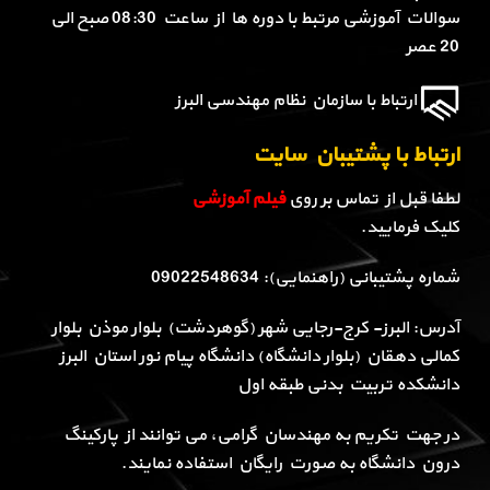
سوالات آموزشی مرتبط با دوره ها از ساعت 08:30 صبح الی
20 عصر
ارتباط با سازمان نظام مهندسی البرز
ارتباط با پشتیبان سایت
لطفا قبل از تماس بر روی
فیلم آموزشی
کلیک فرمایید.
شماره پشتیبانی (راهنمایی): 09022548634
آدرس: البرز- کرج-رجایی شهر (گوهردشت) بلوار موذن بلوار
کمالی دهقان (بلوار دانشگاه) دانشگاه پیام نور استان البرز
دانشکده تربیت بدنی طبقه اول
در جهت تکریم به مهندسان گرامی، می توانند از پارکینگ
درون دانشگاه به صورت رایگان استفاده نمایند.