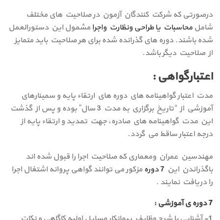
درصورتی که شرکت کنندگان آزمون در صلاحیت های مختلف
شامل
محاسبات یا طراحی ونظارت واجرا
مشمول این دستورالعمل
شده باشند. دوره های گذرانده شده برای هر صلاحیت باید متمایز
از صلاحیت دیگر باشد.
اعتبارگواهی :
مدت اعتبار گواهينامه هاي دوره هاي ارتقاء پايه و سمينارهاي
آموزشي از “تاريخ برگزاري به مدت 3 سال” بوده و پس از گذشت
اين مدت گواهينامه هاي صادره، جهت تمديد و ارتقاء پايه از
درجه اعتبار ساقط مي گردد.
مهندسین عمران ومعماری که صلاحیت اجرا را قبول شده اند
باگذراندن این
7 دوره
مزکور می توانند گواهی پروانه اشتغال اجرا
را دریافت نمایند .
7 دوره ی آموزشی :
1- آشنایی با شرح وظایف پیمانکار مسایل اولیه کاگاهی و نکات