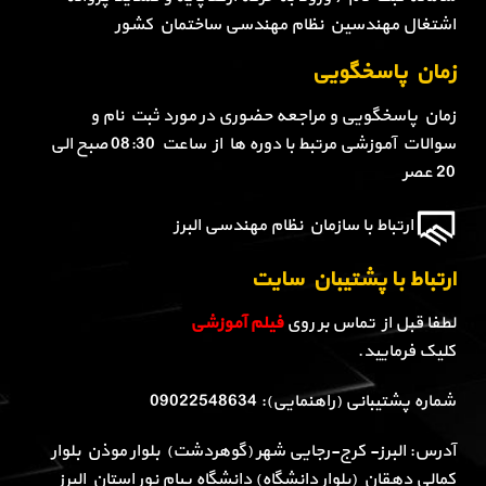
اشتغال مهندسین نظام مهندسی ساختمان کشور
زمان پاسخگویی
زمان پاسخگویی و مراجعه حضوری در مورد ثبت نام و
سوالات آموزشی مرتبط با دوره ها از ساعت 08:30 صبح الی
20 عصر
ارتباط با سازمان نظام مهندسی البرز
ارتباط با پشتیبان سایت
لطفا قبل از تماس بر روی
فیلم آموزشی
کلیک فرمایید.
شماره پشتیبانی (راهنمایی): 09022548634
آدرس: البرز- کرج-رجایی شهر (گوهردشت) بلوار موذن بلوار
کمالی دهقان (بلوار دانشگاه) دانشگاه پیام نور استان البرز