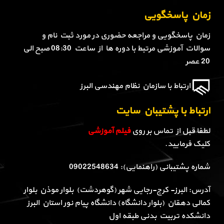
زمان پاسخگویی
زمان پاسخگویی و مراجعه حضوری در مورد ثبت نام و
سوالات آموزشی مرتبط با دوره ها از ساعت 08:30 صبح الی
20 عصر
ارتباط با سازمان نظام مهندسی البرز
ارتباط با پشتیبان سایت
لطفا قبل از تماس بر روی
فیلم آموزشی
کلیک فرمایید.
شماره پشتیبانی (راهنمایی): 09022548634
آدرس: البرز- کرج-رجایی شهر (گوهردشت) بلوار موذن بلوار
کمالی دهقان (بلوار دانشگاه) دانشگاه پیام نور استان البرز
دانشکده تربیت بدنی طبقه اول