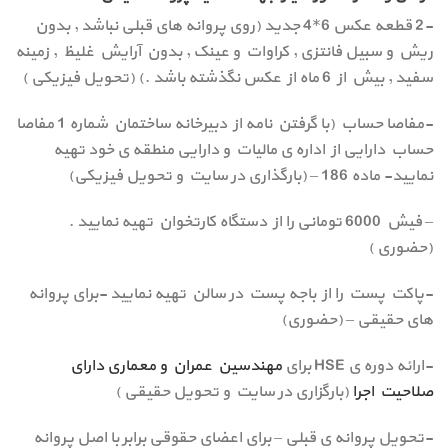
-2 قطعه عکس 6*4 جدید (روی پروانه های قبلی نباشد , بدون
ریش و سبیل فانتزی , کراوات و عینک , بدون آرایش غلیظ , زمینه
سفید , بیش از 6 ماه از عکس نگذشته باشد .) (تحویل فیزیکی )
-مفاصا حساب (با گرفتن نامه از دبیرخانه ساختمان شماره 1 مفاصا
حساب دارایی از اداره ی مالیات و دارایی منطقه ی خود تهیه
نمایید- ماده 186 – (بارگذاری در سایت و تحویل فیزیکی)
– فیش 6000 تومانی را از دستگاه کارتخوان تهیه نمایید .
(حضوری )
-پاکت پست را از باجه پست در سالن تهیه نمایید -برای پروانه
های حقیقی – (حضوری)
-ارائه دوره ی HSE برای
مهندسین عمران و معماری دارای
صلاحیت اجرا
(بارگزاری در سایت و تحویل حقیقی )
-تحویل پروانه ی قبلی – برای اعضای حقوقی برابر با اصل پروانه