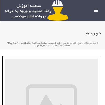
دوره ها
خانه
»
فروشگاه
»
اصول کترل و بازرسی اجرای تاسیسات مکانیکی ساختمان-کد 451 -(16)- گروه(1)
450130228 – ظرفیت ثبت نام محدود