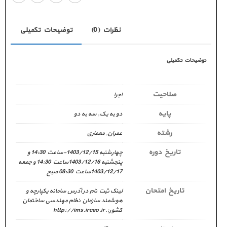
نظرات (0)
توضیحات تکمیلی
توضیحات تکمیلی
صلاحیت
اجرا
پایه
دو به یک
,
سه به دو
رشته
عمران
,
معماری
تاریخ دوره
چهارشنبه 1403/12/15-ساعت 14:30 و
پنجشنبه 1403/12/16ساعت 14:30 و جمعه
1403/12/17ساعت 08:30 صبح
تاریخ امتحان
لینک ثبت نام در آدرس سامانه یکپارچه و
هوشمند سازمان نظام مهندسی ساختمان
کشور:.http://ims.irceo.ir