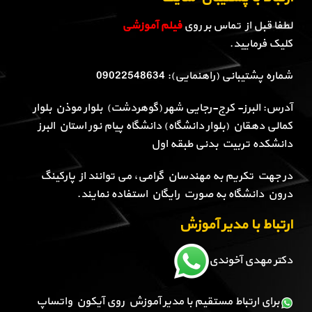
لطفا قبل از تماس بر روی
فیلم آموزشی
کلیک فرمایید.
شماره پشتیبانی (راهنمایی): 09022548634
آدرس: البرز- کرج-رجایی شهر (گوهردشت) بلوار موذن بلوار
کمالی دهقان (بلوار دانشگاه) دانشگاه پیام نور استان البرز
دانشکده تربیت بدنی طبقه اول
در جهت تکریم به مهندسان گرامی، می توانند از پارکینگ
درون دانشگاه به صورت رایگان استفاده نمایند.
ارتباط با مدیر آموزش
دکتر مهدی آخوندی
برای ارتباط مستقیم با مدیر آموزش روی آیکون واتساپ