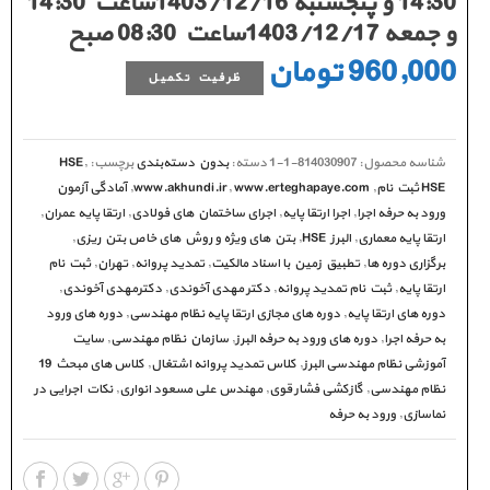
14:30 و پنجشنبه 1403/12/16ساعت 14:30
و جمعه 1403/12/17ساعت 08:30 صبح
960,000
تومان
ظرفیت تکمیل
شناسه محصول:
814030907-1-1
دسته:
بدون دسته‌بندی
برچسب:
,
HSE
HSE ثبت نام
,
www.erteghapaye.com
,
www.akhundi.ir
,
آمادگی آزمون
ورود به حرفه اجرا
,
اجرا ارتقا پایه
,
اجرای ساختمان های فولادی
,
ارتقا پایه عمران
,
ارتقا پایه معماری
,
البرز HSE
,
بتن های ویژه و روش های خاص بتن ریزی
,
برگزاری دوره ها
,
تطبیق زمین با اسناد مالکیت
,
تمدید پروانه
,
تهران
,
ثبت نام
ارتقا پایه
,
ثبت نام تمدید پروانه
,
دکتر مهدی آخوندی
,
دکترمهدی آخوندی
,
دوره های ارتقا پایه
,
دوره های مجازی ارتقا پایه نظام مهندسی
,
دوره های ورود
به حرفه اجرا
,
دوره های ورود به حرفه البرز
,
سازمان نظام مهندسی
,
سایت
آموزشی نظام مهندسی البرز
,
کلاس تمدید پروانه اشتغال
,
کلاس های مبحث 19
نظام مهندسی
,
گازکشی فشار قوی
,
مهندس علی مسعود انواری
,
نکات اجرایی در
نماسازی
,
ورود به حرفه