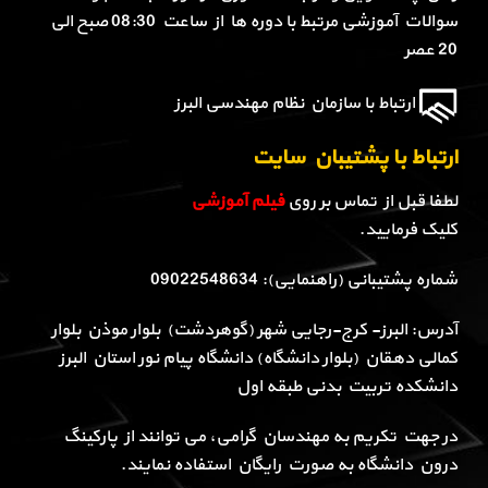
سوالات آموزشی مرتبط با دوره ها از ساعت 08:30 صبح الی
20 عصر
ارتباط با سازمان نظام مهندسی البرز
ارتباط با پشتیبان سایت
لطفا قبل از تماس بر روی
فیلم آموزشی
کلیک فرمایید.
شماره پشتیبانی (راهنمایی): 09022548634
آدرس: البرز- کرج-رجایی شهر (گوهردشت) بلوار موذن بلوار
کمالی دهقان (بلوار دانشگاه) دانشگاه پیام نور استان البرز
دانشکده تربیت بدنی طبقه اول
در جهت تکریم به مهندسان گرامی، می توانند از پارکینگ
درون دانشگاه به صورت رایگان استفاده نمایند.