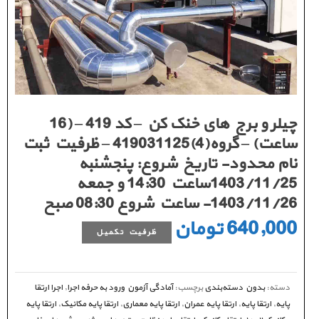
چیلر و برج های خنک کن – کد 419 – (16
ساعت) – گروه(4)419031125 – ظرفیت ثبت
نام محدود- تاریخ شروع: پنجشنبه
1403/11/25ساعت 14:30 و جمعه
1403/11/26- ساعت شروع 08:30 صبح
640,000
تومان
ظرفیت تکمیل
دسته:
بدون دسته‌بندی
برچسب:
آمادگی آزمون ورود به حرفه اجرا
,
اجرا ارتقا
پایه
,
ارتقا پایه
,
ارتقا پایه عمران
,
ارتقا پایه معماری
,
ارتقا پایه مکانیک
,
ارتقا پایه