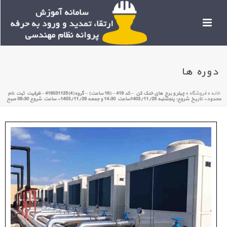
دوره ها
خانه
»
فروشگاه
»
چیلر و برج های خنک کن – کد 419 – (16 ساعت) – گروه(4)419031125 – ظرفیت ثبت نام
محدود- تاریخ شروع: پنجشنبه 1403/11/25ساعت 14:30 و جمعه 1403/11/26- ساعت شروع 08:30 صبح