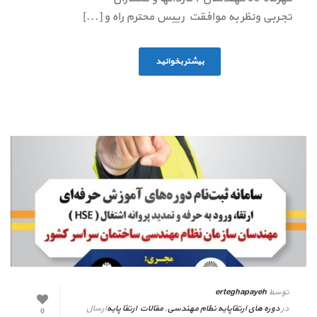
تجربی ونظر به موافقت رییس محترم راه و [...]
بیشتر بخوانید
توسط
erteghapayeh
در
دوره های ارتقاپایه نظام مهندسی
,
مقالات ارتقا پایه
ارسال
0