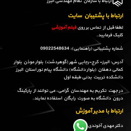
ارتباط با سازمان نظام مهندسی البرز
ارتباط با پشتیبان سایت
لطفا قبل از تماس بر روی
فیلم آموزشی
کلیک فرمایید.
شماره پشتیبانی (راهنمایی): 09022548634
آدرس: البرز- کرج-رجایی شهر (گوهردشت) بلوار موذن بلوار
کمالی دهقان (بلوار دانشگاه) دانشگاه پیام نور استان البرز
دانشکده تربیت بدنی طبقه اول
در جهت تکریم به مهندسان گرامی، می توانند از پارکینگ
درون دانشگاه به صورت رایگان استفاده نمایند.
ارتباط با مدیر آموزش
دکتر مهدی آخوندی