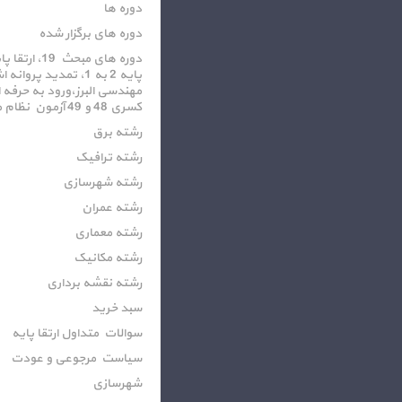
دوره ها
دوره های برگزار شده
پایه 2 به 1، تمدید پرو
کسری 48 و 49 آزمون نظام مهندسی
رشته برق
رشته ترافیک
رشته شهرسازی
رشته عمران
رشته معماری
رشته مکانیک
رشته نقشه برداری
سبد خرید
سوالات متداول ارتقا پایه
سیاست مرجوعی و عودت
شهرسازی