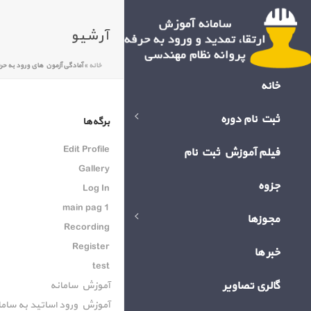
آرشیو
خانه
»
آمادگی آزمون های ورود به حر
خانه
ثبت نام دوره
برگه‌ها
Edit Profile
فیلم آموزش ثبت نام
Gallery
جزوه
Log In
main pag 1
مجوزها
Recording
Register
خبر ها
test
گالری تصاویر
آموزش سامانه
آموزش ورود اساتید به ساما