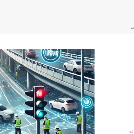
فه
نه