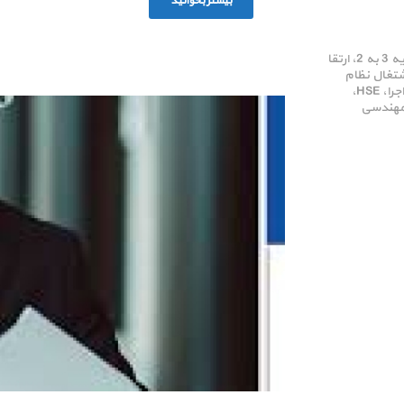
بیشتر بخوانید
دوره های مبحث 19، ارتقا پایه 3 به 2، ارتقا
انه اشتغال نظام
مهندسی البرز،ورود به حرفه اجرا، HSE،