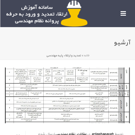
آرشیو
خانه
»
تمدید و ارتقاء پایه مهندسی
توسط
erteghapayeh
در
مقالات نظام مهندسی
ارسال شده