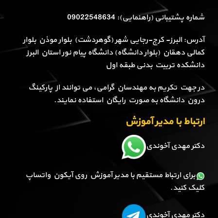
شماره پشتیبانی (راهنمایی): 09022548634
آدرس: البرز- کرج-رجایی شهر (گوهردشت) بلوار موذن بلوار
کمالی دهقان (بلوار دانشگاه) دانشگاه پیام نور استان البرز
دانشکده تربیت بدنی طبقه اول
در جهت تکریم به مهندسان گرامی، می توانند از پارکینگ
درون دانشگاه به صورت رایگان استفاده نمایند.
ارتباط با مدیر آموزش
دکتر مهدی آخوندی
برای ارتباط مستقیم با مدیر آموزش روی آیکون واتساپ
کلیک کنید.
دکتر مهدی آخوندی