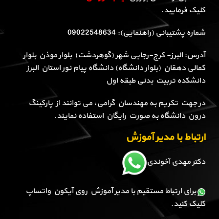
کلیک فرمایید.
شماره پشتیبانی (راهنمایی): 09022548634
آدرس: البرز- کرج-رجایی شهر (گوهردشت) بلوار موذن بلوار
کمالی دهقان (بلوار دانشگاه) دانشگاه پیام نور استان البرز
دانشکده تربیت بدنی طبقه اول
در جهت تکریم به مهندسان گرامی، می توانند از پارکینگ
درون دانشگاه به صورت رایگان استفاده نمایند.
ارتباط با مدیر آموزش
دکتر مهدی آخوندی
برای ارتباط مستقیم با مدیر آموزش روی آیکون واتساپ
کلیک کنید.