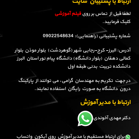
ارتباط با پشتیبان سایت
لطفا قبل از تماس بر روی
فیلم آموزشی
کلیک فرمایید.
شماره پشتیبانی (راهنمایی): 09022548634
آدرس: البرز- کرج-رجایی شهر (گوهردشت) بلوار موذن بلوار
کمالی دهقان (بلوار دانشگاه) دانشگاه پیام نور استان البرز
دانشکده تربیت بدنی طبقه اول
در جهت تکریم به مهندسان گرامی، می توانند از پارکینگ
درون دانشگاه به صورت رایگان استفاده نمایند.
ارتباط با مدیر آموزش
دکتر مهدی آخوندی
برای ارتباط مستقیم با مدیر آموزش روی آیکون واتساپ