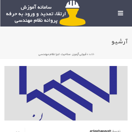
آرشیو
خانه
»
قبولی آزمون صلاحیت اجرا نظام مهندسی
توسط
erteghapayeh