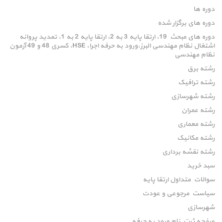
دوره ها
دوره های برگزار شده
دوره های مبحث 19، ارتقا پایه 3 به 2، ارتقا پایه 2 به 1، تمدید پروانه
اشتغال نظام مهندسی البرز،ورود به حرفه اجرا، HSE، کسری 48 و 49 آزمون
نظام مهندسی
رشته برق
رشته ترافیک
رشته شهرسازی
رشته عمران
رشته معماری
رشته مکانیک
رشته نقشه برداری
سبد خرید
سوالات متداول ارتقا پایه
سیاست مرجوعی و عودت
شهرسازی
صفحه ثبت نام ورود به حرفه