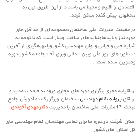
اقتصادي و اقلیم و محیط می باشد تا از این طریق نیل به
هدفهاي پیش گفته ممکن گردد.
در حقیقت مقررات ملّی ساختمان،مجموعه اي از حداقل هاي
مورد نیاز وبایدهاونبایدهاي ساخت وساز است که با توجه به
شرایط فنی واجرائی وتوان مهندسی کشور وبا بهرهگیري از آخرین
دستاوردهاي روز ملّی وبین المللی وبراي آحاد جامعه کشور،تهیه
وتدوین شده است .
ارتقاپایه مجری برگزاری دوره های مجازی ورود به حرفه , تمدید و
ارتقای
پروانه نظام مهندسی
ساختمان وبرگزار کننده آموزش جامع
مبحث 17 مقررات ملی ساختمان با مدیریت
دکتر مهدی آخوندی
امکان شرکت در دوره ها برای تمامی مهندسان نظام مهندسی های
کل استان های کشور