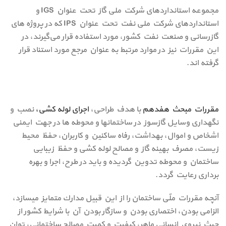
مجموعه استانداردهای شرکت ملی گاز تحت عنوان IGS و
استانداردهای شرکت ملی نفت تحت عنوان IPS که در پروژه های
گازرسانی و صنعت نفت کشور، مورد استفاده قرار می‌گیرند، در
این مقررات نیز در موارد مرتبط به عنوان مرجع مورد استناد قرار
گرفته اند.
مقررات مبحث هفدهم
با هدف طراحی،
اجرای لوله کشی،
نصب و
نگهداری وسایل گازسوز در ساختمانها و محوطه ها در جهت ایمنی
اشخاص و اموال، بهداشت، رفاه ساکنین و کاربران، حفظ محیط
زیست، مصرف بهینه گاز و مصالح لوله کشی و حفظ زیبایی
ساختمان و محوطه تدوین گردیده و باید در طرح، اجرا و بهره
برداری رعایت گردد.
آنچه مقررات ملّی ساختمان را از این قبیل مدارك متمایز میسازد،
الزامی بودن، اختصاري بودن و سازگار بودن آن با شرایط کشور از
حیث نیروي انسانی ماهر، کیفیت و کمیت مصالح ساختمانی، توان