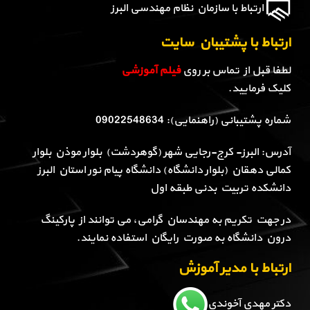
ارتباط با سازمان نظام مهندسی البرز
ارتباط با پشتیبان سایت
لطفا قبل از تماس بر روی
فیلم آموزشی
کلیک فرمایید.
شماره پشتیبانی (راهنمایی): 09022548634
آدرس: البرز- کرج-رجایی شهر (گوهردشت) بلوار موذن بلوار
کمالی دهقان (بلوار دانشگاه) دانشگاه پیام نور استان البرز
دانشکده تربیت بدنی طبقه اول
در جهت تکریم به مهندسان گرامی، می توانند از پارکینگ
درون دانشگاه به صورت رایگان استفاده نمایند.
ارتباط با مدیر آموزش
دکتر مهدی آخوندی