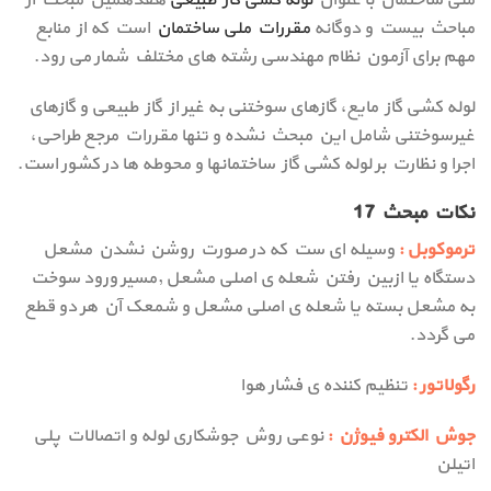
ملی ساختمان با عنوان
لوله کشی گاز طبیعی
هفدهمین مبحث از
مباحث بیست و دوگانه
مقررات ملی ساختمان
است که از منابع
مهم برای آزمون نظام مهندسی رشته های مختلف شمار می رود.
لوله کشی گاز مایع، گازهای سوختنی به غیر از گاز طبیعی و گازهای
غیرسوختنی شامل این مبحث نشده و تنها مقررات مرجع طراحی،
اجرا و نظارت بر لوله کشی گاز ساختمانها و محوطه ها در کشور است.
نکات مبحث 17
ترموکوبل :
وسیله ای ست که در صورت روشن نشدن مشعل
دستگاه یا ازبین رفتن شعله ی اصلی مشعل ,مسیر ورود سوخت
به مشعل بسته یا شعله ی اصلی مشعل و شمعک آن هر دو قطع
می گردد.
رگولاتور :
تنظیم کننده ی فشار هوا
جوش الکترو فیوژن :
نوعی روش جوشکاری لوله و اتصالات پلی
اتیلن