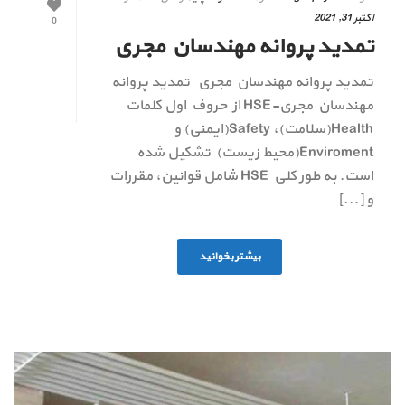
اکتبر 31, 2021
0
تمدید پروانه مهندسان مجری
تمدید پروانه مهندسان مجری تمدید پروانه
مهندسان مجری-HSE از حروف اول کلمات
Health(سلامت)، Safety(ایمنی) و
Enviroment(محیط زیست) تشکیل شده
است. به طور کلی HSE شامل قوانین، مقررات
و [...]
بیشتر بخوانید