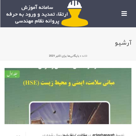
آرشیو
خانه
»
بایگانی‌ها برای اکتبر 2021
توسط
erteghapayeh
در
مقالات ارتقا پایه
ارسال شده در