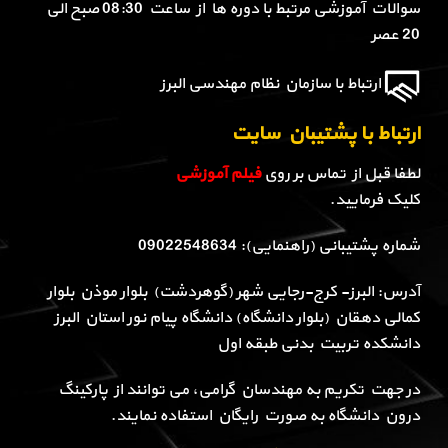
سوالات آموزشی مرتبط با دوره ها از ساعت 08:30 صبح الی
20 عصر
ارتباط با سازمان نظام مهندسی البرز
ارتباط با پشتیبان سایت
لطفا قبل از تماس بر روی
فیلم آموزشی
کلیک فرمایید.
شماره پشتیبانی (راهنمایی): 09022548634
آدرس: البرز- کرج-رجایی شهر (گوهردشت) بلوار موذن بلوار
کمالی دهقان (بلوار دانشگاه) دانشگاه پیام نور استان البرز
دانشکده تربیت بدنی طبقه اول
در جهت تکریم به مهندسان گرامی، می توانند از پارکینگ
درون دانشگاه به صورت رایگان استفاده نمایند.